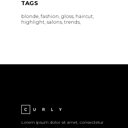
TAGS
blonde
fashion
gloss
haircut
highlight
salons
trends
Lorem ipsum dolor sit amet, consectetur